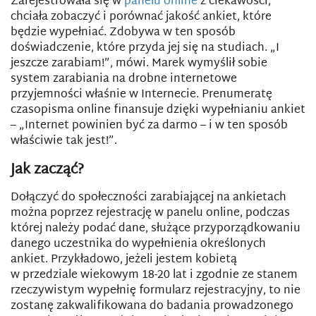
Zarejestrowała się w
panelu online
z ciekawości,
chciała zobaczyć i porównać jakość ankiet, które
będzie wypełniać. Zdobywa w ten sposób
doświadczenie, które przyda jej się na studiach. „I
jeszcze zarabiam!”, mówi. Marek wymyślił sobie
system zarabiania na drobne internetowe
przyjemności właśnie w Internecie. Prenumeratę
czasopisma online finansuje dzięki wypełnianiu ankiet
– „Internet powinien być za darmo – i w ten sposób
właściwie tak jest!”.
Jak zacząć?
Dołączyć do społeczności zarabiającej na ankietach
można poprzez rejestrację w panelu online, podczas
której należy podać dane, służące przyporządkowaniu
danego uczestnika do wypełnienia określonych
ankiet. Przykładowo, jeżeli jestem kobietą
w przedziale wiekowym 18-20 lat i zgodnie ze stanem
rzeczywistym wypełnię formularz rejestracyjny, to nie
zostanę zakwalifikowana do badania prowadzonego