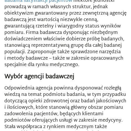
Badania satysfakcji pacjentów
niektóre jednostki
prowadzą w ramach własnych struktur, jednak
obiektywizm gwarantowany przez zewnętrzną agencję
badawczą jest wartością niezwykle cenną,
gwarantującą rzetelny i wiarygodny status wyników
pomiaru. Firma badawcza dysponując niezbędnym
doświadczeniem właściwie dobierze próbę badanych,
stanowiącą reprezentatywną grupę dla całej badanej
populacji. Zaproponuje także sprawdzone narzędzia
i metody badawcze – także w zakresie opracowanych
specjalnie dla rynku medycznego.
Wybór agencji badawczej
Odpowiednia agencja powinna dysponować rozległą
wiedzą na temat podmiotu badania, w tym przypadku
dotyczącą opieki zdrowotnej oraz badań jakościowych
i ilościowych, które stanowią główny obszar pomiaru
zadowolenia pacjentów, będących klientami
podmiotów oferujących usługi w zakresie medycyny.
Stała współpraca z rynkiem medycznym także