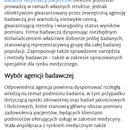
Badania satysfakcji pacjentów
niektóre jednostki
prowadzą w ramach własnych struktur, jednak
obiektywizm gwarantowany przez zewnętrzną agencję
badawczą jest wartością niezwykle cenną,
gwarantującą rzetelny i wiarygodny status wyników
pomiaru. Firma badawcza dysponując niezbędnym
doświadczeniem właściwie dobierze próbę badanych,
stanowiącą reprezentatywną grupę dla całej badanej
populacji. Zaproponuje także sprawdzone narzędzia
i metody badawcze – także w zakresie opracowanych
specjalnie dla rynku medycznego.
Wybór agencji badawczej
Odpowiednia agencja powinna dysponować rozległą
wiedzą na temat podmiotu badania, w tym przypadku
dotyczącą opieki zdrowotnej oraz badań jakościowych
i ilościowych, które stanowią główny obszar pomiaru
zadowolenia pacjentów, będących klientami
podmiotów oferujących usługi w zakresie medycyny.
Stała współpraca z rynkiem medycznym także