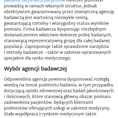
Badania satysfakcji pacjentów
niektóre jednostki
prowadzą w ramach własnych struktur, jednak
obiektywizm gwarantowany przez zewnętrzną agencję
badawczą jest wartością niezwykle cenną,
gwarantującą rzetelny i wiarygodny status wyników
pomiaru. Firma badawcza dysponując niezbędnym
doświadczeniem właściwie dobierze próbę badanych,
stanowiącą reprezentatywną grupę dla całej badanej
populacji. Zaproponuje także sprawdzone narzędzia
i metody badawcze – także w zakresie opracowanych
specjalnie dla rynku medycznego.
Wybór agencji badawczej
Odpowiednia agencja powinna dysponować rozległą
wiedzą na temat podmiotu badania, w tym przypadku
dotyczącą opieki zdrowotnej oraz badań jakościowych
i ilościowych, które stanowią główny obszar pomiaru
zadowolenia pacjentów, będących klientami
podmiotów oferujących usługi w zakresie medycyny.
Stała współpraca z rynkiem medycznym także