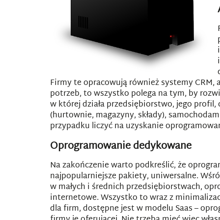
Firmy te opracowują również systemy CRM, a
potrzeb, to wszystko polega na tym, by rozw
w której działa przedsiębiorstwo, jego profi
(hurtownie, magazyny, składy), samochodam
przypadku liczyć na uzyskanie oprogramowa
Oprogramowanie dedykowane
Na zakończenie warto podkreślić, że oprogra
najpopularniejsze pakiety, uniwersalne. W
w małych i średnich przedsiębiorstwach, op
internetowe. Wszystko to wraz z minimaliz
dla firm, dostępne jest w modelu Saas – opr
firmy je oferującej. Nie trzeba mieć więc wł