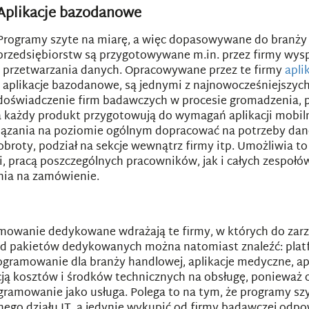
Aplikacje bazodanowe
Programy szyte na miarę, a więc dopasowywane do branży 
przedsiębiorstw są przygotowywane m.in. przez firmy wysp
i przetwarzania danych. Opracowywane przez te firmy
apli
i aplikacje bazodanowe, są jednymi z najnowocześniejszyc
doświadczenie firm badawczych w procesie gromadzenia, p
 każdy produkt przygotowują do wymagań aplikacji mobil
iązania na poziomie ogólnym dopracować na potrzeby danej
l, obroty, podział na sekcje wewnątrz firmy itp. Umożliwia
i, pracą poszczególnych pracowników, jak i całych zespo
nia na zamówienie.
mowanie dedykowane wdrażają te firmy, w których do zarzą
śród pakietów dedykowanych można natomiast znaleźć: pla
rogramowanie dla branży handlowej, aplikacje medyczne, 
acją kosztów i środków technicznych na obsługę, poniew
ogramowanie jako usługa. Polega to na tym, że programy sz
asnego działu IT, a jedynie wykupić od firmy badawczej odp