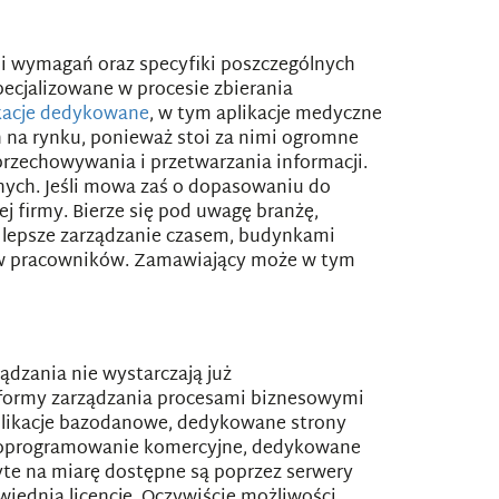
i wymagań oraz specyfiki poszczególnych
ecjalizowane w procesie zbierania
kacje dedykowane
, w tym aplikacje medyczne
h na rynku, ponieważ stoi za nimi ogromne
rzechowywania i przetwarzania informacji.
nych. Jeśli mowa zaś o dopasowaniu do
 firmy. Bierze się pod uwagę branżę,
 to lepsze zarządzanie czasem, budynkami
łów pracowników. Zamawiający może w tym
dzania nie wystarczają już
tformy zarządzania procesami biznesowymi
aplikacje bazodanowe, dedykowane strony
aż oprogramowanie komercyjne, dedykowane
yte na miarę dostępne są poprzez serwery
owiednią licencję. Oczywiście możliwości