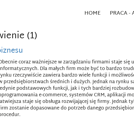
HOME
PRACA -
ienie (1)
biznesu
Obecnie coraz ważniejsze w zarządzaniu firmami staje si
informatycznych. Dla małych firm może być to bardzo tr
rynku rzeczywiście zawiera bardzo wiele funkcji i możliwo
w przedsiębiorstwach średnich i dużych. Jednak na rynku 
jedynie podstawowych funkcji, jak i tych bardziej rozbudo
oprogramowania e-commerce, systemów CRM, aplikacji mob
łatwiejsza staje się obsługa rozwijającej się firmy. Jednak
firm zostanie dopasowane do potrzeb danego przedsiębior
procedur.