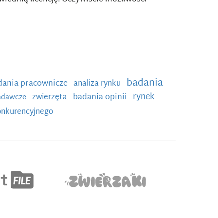
badania
dania pracownicze
analiza rynku
rynek
badania opinii
zwierzęta
badawcze
konkurencyjnego