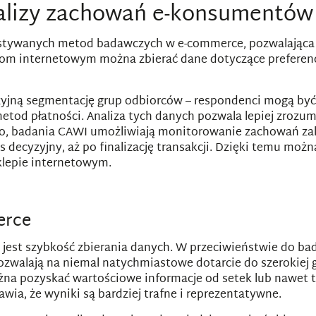
nalizy zachowań e-konsumentów
zystywanych metod badawczych w e-commerce, pozwalająca
om internetowym można zbierać dane dotyczące preferenc
jną segmentację grup odbiorców – respondenci mogą być k
etod płatności. Analiza tych danych pozwala lepiej zrozu
o, badania CAWI umożliwiają monitorowanie zachowań zak
 decyzyjny, aż po finalizację transakcji. Dzięki temu moż
klepie internetowym.
erce
est szybkość zbierania danych. W przeciwieństwie do ba
pozwalają na niemal natychmiastowe dotarcie do szerokiej
ożna pozyskać wartościowe informacje od setek lub nawet 
wia, że wyniki są bardziej trafne i reprezentatywne.