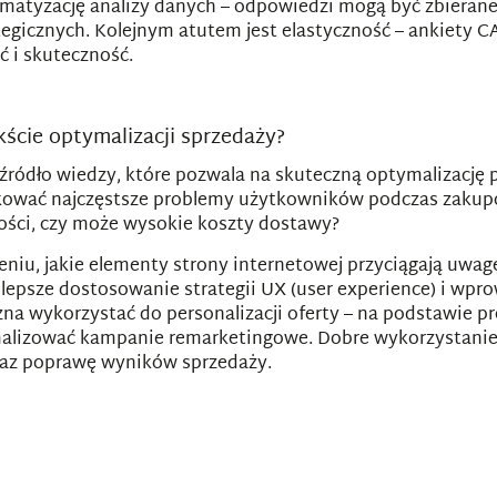
matyzację analizy danych – odpowiedzi mogą być zbierane 
tegicznych. Kolejnym atutem jest elastyczność – ankiety
ć i skuteczność.
ście optymalizacji sprzedaży?
ródło wiedzy, które pozwala na skuteczną optymalizację 
ować najczęstsze problemy użytkowników podczas zakupó
ości, czy może wysokie koszty dostawy?
iu, jakie elementy strony internetowej przyciągają uwag
psze dostosowanie strategii UX (user experience) i wprow
żna wykorzystać do personalizacji oferty – na podstawie 
lizować kampanie remarketingowe. Dobre wykorzystanie 
oraz poprawę wyników sprzedaży.