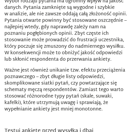
Wybór rodzaju pytania ma ogromny wpływ na jakość
danych. Pytania zamknięte są wygodne i szybkie
w analizie, ale nie zawsze oddają całą złożoność opinii.
Pytania otwarte powinny być stosowane oszczędnie –
najlepiej wtedy, gdy naprawdę zależy nam na
poznaniu pogłębionych opinii. Zbyt częste ich
stosowanie może prowadzić do frustracji uczestnika,
który poczuje się zmuszony do nadmiernego wysiłku.
W konsekwencji może to obniżyć jakość odpowiedzi
lub skłonić respondenta do przerwania ankiety.
Ważne jest również unikanie tzw. efektu przeciążenia
poznawczego – zbyt długie listy odpowiedzi,
skomplikowane siatki pytań, czy powtarzające się
schematy męczą respondentów. Zamiast tego warto
stosować różnorodne typy pytań (skale, suwaki,
kafelki), które utrzymują uwagę i sprawiają, że
wypełnianie ankiety jest mniej monotonne.
Testuj ankietę przed wysyłką i dbaj