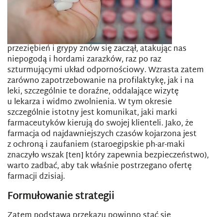
przeziębień i grypy znów się zaczął, atakując nas
niepogodą i hordami zarazków, raz po raz
szturmującymi układ odpornościowy. Wzrasta zatem
zarówno zapotrzebowanie na profilaktykę, jak i na
leki, szczególnie te doraźne, oddalające wizytę
u lekarza i widmo zwolnienia. W tym okresie
szczególnie istotny jest komunikat, jaki marki
farmaceutyków kierują do swojej klienteli. Jako, że
farmacja od najdawniejszych czasów kojarzona jest
z ochroną i zaufaniem (staroegipskie ph-ar-maki
znaczyło wszak [ten] który zapewnia bezpieczeństwo),
warto zadbać, aby tak właśnie postrzegano ofertę
farmacji dzisiaj.
Formułowanie strategii
Zatem podstawą przekazu powinno stać się