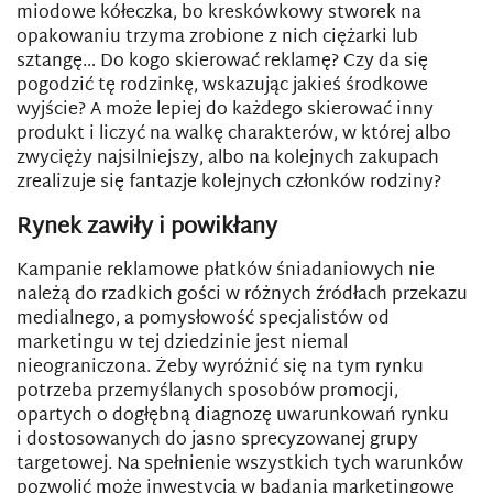
miodowe kółeczka, bo kreskówkowy stworek na
opakowaniu trzyma zrobione z nich ciężarki lub
sztangę… Do kogo skierować reklamę? Czy da się
pogodzić tę rodzinkę, wskazując jakieś środkowe
wyjście? A może lepiej do każdego skierować inny
produkt i liczyć na walkę charakterów, w której albo
zwycięży najsilniejszy, albo na kolejnych zakupach
zrealizuje się fantazje kolejnych członków rodziny?
Rynek zawiły i powikłany
Kampanie reklamowe płatków śniadaniowych nie
należą do rzadkich gości w różnych źródłach przekazu
medialnego, a pomysłowość specjalistów od
marketingu w tej dziedzinie jest niemal
nieograniczona. Żeby wyróżnić się na tym rynku
potrzeba przemyślanych sposobów promocji,
opartych o dogłębną diagnozę uwarunkowań rynku
i dostosowanych do jasno sprecyzowanej grupy
targetowej. Na spełnienie wszystkich tych warunków
pozwolić może inwestycja w badania marketingowe