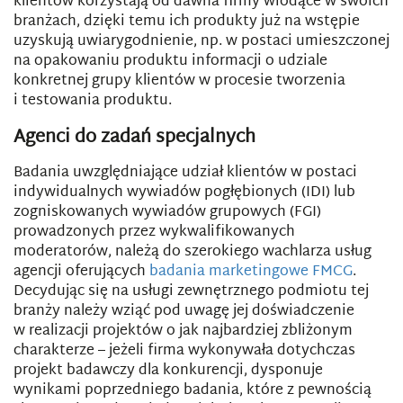
klientów korzystają od dawna firmy wiodące w swoich
branżach, dzięki temu ich produkty już na wstępie
uzyskują uwiarygodnienie, np. w postaci umieszczonej
na opakowaniu produktu informacji o udziale
konkretnej grupy klientów w procesie tworzenia
i testowania produktu.
Agenci do zadań specjalnych
Badania uwzględniające udział klientów w postaci
indywidualnych wywiadów pogłębionych (IDI) lub
zogniskowanych wywiadów grupowych (FGI)
prowadzonych przez wykwalifikowanych
moderatorów, należą do szerokiego wachlarza usług
agencji oferujących
badania marketingowe FMCG
.
Decydując się na usługi zewnętrznego podmiotu tej
branży należy wziąć pod uwagę jej doświadczenie
w realizacji projektów o jak najbardziej zbliżonym
charakterze – jeżeli firma wykonywała dotychczas
projekt badawczy dla konkurencji, dysponuje
wynikami poprzedniego badania, które z pewnością