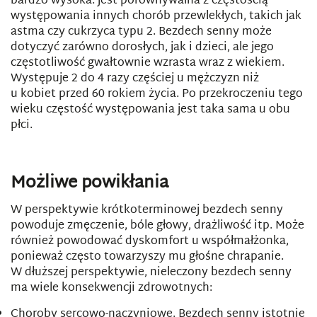
bardzo wysoka: jest porównywalna z częstością
występowania innych chorób przewlekłych, takich jak
astma czy cukrzyca typu 2. Bezdech senny może
dotyczyć zarówno dorosłych, jak i dzieci, ale jego
częstotliwość gwałtownie wzrasta wraz z wiekiem.
Występuje 2 do 4 razy częściej u mężczyzn niż
u kobiet przed 60 rokiem życia. Po przekroczeniu tego
wieku częstość występowania jest taka sama u obu
płci.
Możliwe powikłania
W perspektywie krótkoterminowej bezdech senny
powoduje zmęczenie, bóle głowy, drażliwość itp. Może
również powodować dyskomfort u współmałżonka,
ponieważ często towarzyszy mu głośne chrapanie.
W dłuższej perspektywie, nieleczony bezdech senny
ma wiele konsekwencji zdrowotnych:
Choroby sercowo-naczyniowe. Bezdech senny istotnie