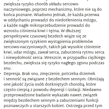
zwiększa ryzyko chorób układu sercowo-
naczyniowego, poprzez mechanizmy, które nie są do
końca poznane. Wiadomo jednak, że każda przerwa
w oddychaniu prowadzi do niedotlenienia mózgu,
a każde nagłe mikroprzebudzenie prowadzi do
wzrostu ciśnienia krwi i tętna. W dłuższej
perspektywie czasowej bezdech wiąże się ze
zwiększonym ryzykiem wystąpienia problemów
sercowo-naczyniowych, takich jak wysokie ciśnienie
krwi, udar mózgu, zawał serca, zaburzenia rytmu serca
i niewydolność serca. Wreszcie, w przypadku ciężkiego
bezdechu, zwiększa się ryzyko nagłego zgonu podczas
snu.
Depresja. Brak snu, zmęczenie, potrzeba drzemek
i senność są związane z bezdechem sennym. Obniżają
one jakość życia osób dotkniętych chorobą, które
często cierpią z powodu depresji i izolacji. Niedawno
przeprowadzone badanie wykazało nawet związek
między bezdechem sennym a zaburzeniami funkcji
poznawczych u starszych kobiet. Ostrzega przed tym