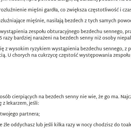
ozluźnienie mięśni gardła, co zwiększa częstotliwość i cz
 rozluźniające mięśnie, nasilają bezdech z tych samych powo
ko wystąpienia zespołu obturacyjnego bezdechu sennego, p
 razy bardziej narażeni na bezdech senny niż osoby niepal
się z wysokim ryzykiem wystąpienia bezdechu sennego, z p
ścią. U chorych na cukrzycę częstość występowania zespo
osób cierpiących na bezdech senny nie wie, że go ma. Naj
z lekarzem, jeśli:
 twojego partnera;
 źle oddychasz lub jeśli kilka razy w nocy chodzisz do toal