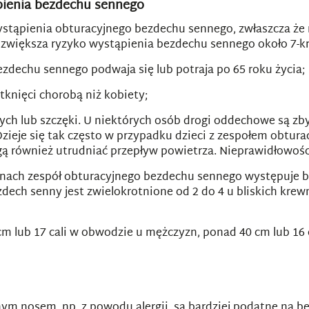
pienia bezdechu sennego
wystąpienia obturacyjnego bezdechu sennego, zwłaszcza że 
zwiększa ryzyko wystąpienia bezdechu sennego około 7-kr
dechu sennego podwaja się lub potraja po 65 roku życia;
otknięci chorobą niż kobiety;
 lub szczęki. U niektórych osób drogi oddechowe są zbyt w
 Dzieje się tak często w przypadku dzieci z zespołem obtu
ą również utrudniać przepływ powietrza. Nieprawidłowoś
inach zespół obturacyjnego bezdechu sennego występuje b
dech senny jest zwielokrotnione od 2 do 4 u bliskich kre
cm lub 17 cali w obwodzie u mężczyzn, ponad 40 cm lub 16 
ym nosem, np. z powodu alergii, są bardziej podatne na b