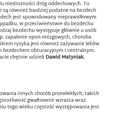
du niedrożności dróg oddechowych. To
e są również bardziej podatne na bezdech
bezdech jest spowodowany nieprawidłowym
zypadku, w przeciwieństwie do bezdechu
 rodzaj bezdechu występuje głównie u osób
(np. zapalenie opon mózgowych, choroba
nikiem ryzyka jest również zażywanie leków
ym bezdechem obturacyjnym i centralnym.
cie chętnie udzieli
Dawid Matyniak.
wania innych chorób przewlekłych, takich
częstotliwość gwałtownie wzrasta wraz
eniu tego wieku częstość występowania jest