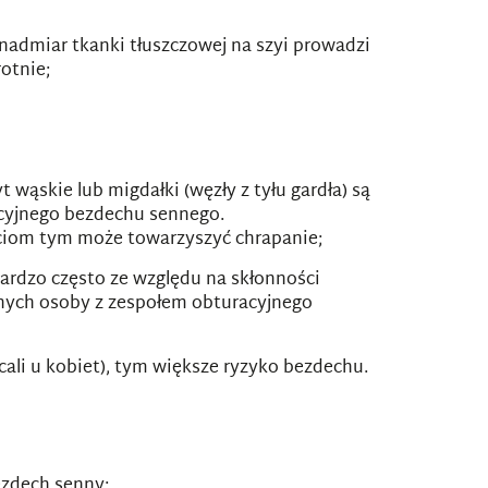
nadmiar tkanki tłuszczowej na szyi prowadzi
otnie;
ąskie lub migdałki (węzły z tyłu gardła) są
racyjnego bezdechu sennego.
ciom tym może towarzyszyć chrapanie;
ardzo często ze względu na skłonności
wnych osoby z zespołem obturacyjnego
cali u kobiet), tym większe ryzyko bezdechu.
ezdech senny;