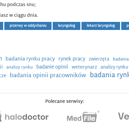
chu podczas snu;
iasz w ciągu dnia.
przerwy w oddychaniu
laryngolog
lekarz laryngolog
p
badania rynku pracy
I
rynek pracy
zwierzęta
badania
badanie opinii
ii
weterynarz
analizy rynk
analizy rynku
badania ry
badania opinii pracowników
cze
Polecane serwisy: