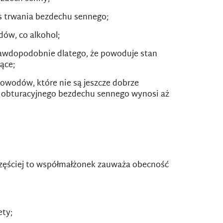
as trwania bezdechu sennego;
dów, co alkohol;
rawdopodobnie dlatego, że powoduje stan
ące;
owodów, które nie są jeszcze dobrze
łu obturacyjnego bezdechu sennego wynosi aż
częściej to współmałżonek zauważa obecność
ety;