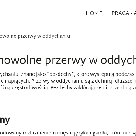
HOME
PRACA -
owolne przerwy w oddychaniu
mowolne przerwy w oddyc
chaniu, znane jako "bezdechy", które występują podczas 
chrapiących. Przerwy w oddychaniu są z definicji dłuższe n
różną częstotliwością. Bezdechy zakłócają sen i powodują 
yny
owany rozluźnieniem mięśni języka i gardła, które nie są