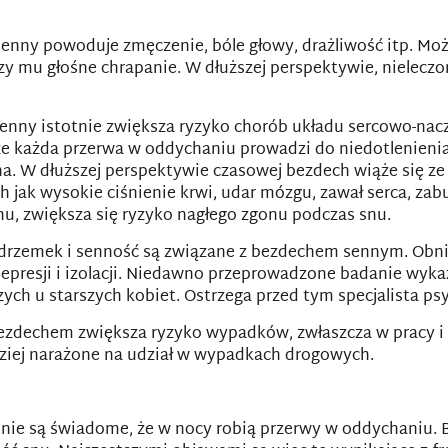
enny powoduje zmęczenie, bóle głowy, drażliwość itp. M
y mu głośne chrapanie. W dłuższej perspektywie, nielecz
nny istotnie zwiększa ryzyko chorób układu sercowo-nac
e każda przerwa w oddychaniu prowadzi do niedotlenieni
tna. W dłuższej perspektywie czasowej bezdech wiąże się 
jak wysokie ciśnienie krwi, udar mózgu, zawał serca, zabu
u, zwiększa się ryzyko nagłego zgonu podczas snu.
 drzemek i senność są związane z bezdechem sennym. Obni
 depresji i izolacji. Niedawno przeprowadzone badanie wy
ch u starszych kobiet. Ostrzega przed tym specjalista ps
dechem zwiększa ryzyko wypadków, zwłaszcza w pracy i 
dziej narażone na udział w wypadkach drogowych.
 nie są świadome, że w nocy robią przerwy w oddychaniu.