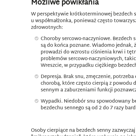
Możliwe powikłania
W perspektywie krótkoterminowej bezdech s
u współmałżonka, ponieważ często towarzysz
zdrowotnych:
Choroby sercowo-naczyniowe. Bezdech se
są do końca poznane. Wiadomo jednak, ż
prowadzi do wzrostu ciśnienia krwi i tę
problemów sercowo-naczyniowych, takich 
Wreszcie, w przypadku ciężkiego bezdech
Depresja. Brak snu, zmęczenie, potrzeba
chorobą, które często cierpią z powodu
sennym a zaburzeniami funkcji poznawczy
Wypadki. Niedobór snu spowodowany bez
bezdechu sennego są od 2 do 7 razy bar
Osoby cierpiące na bezdech senny zazwyczaj