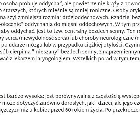
 osoba próbuje oddychać, ale powietrze nie krąży z powo
 starszych, których mięśnie są mniej toniczne. Osoby otył
 na szyi zmniejsza rozmiar dróg oddechowych. Rzadziej 
"polecenie" oddychania do mięśni oddechowych. W tym pr
 aby oddychać. Jest to tzw. centralny bezdech senny. Ten
by serca (niewydolność serca) lub choroby neurologiczne 
ć po udarze mózgu lub w przypadku ciężkiej otyłości. Czyn
osób cierpi na "mieszany" bezdech senny, z naprzemienn
ć z lekarzem laryngologiem. Wszelkich porad w tym tema
t bardzo wysoka: jest porównywalna z częstością występo
 może dotyczyć zarówno dorosłych, jak i dzieci, ale jego 
mężczyzn niż u kobiet przed 60 rokiem życia. Po przekrocz