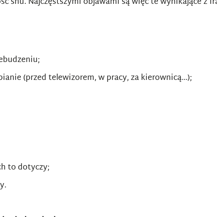
ć snu. Najczęstszymi objawami są więc te wynikające z fra
zebudzeniu;
anie (przed telewizorem, w pracy, za kierownicą...);
h to dotyczy;
y.