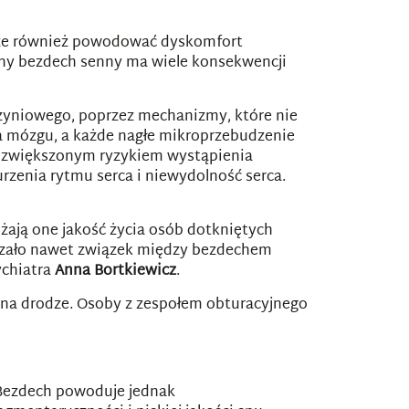
oże również powodować dyskomfort
ony bezdech senny ma wiele konsekwencji
zyniowego, poprzez mechanizmy, które nie
a mózgu, a każde nagłe mikroprzebudzenie
ze zwiększonym ryzykiem wystąpienia
rzenia rytmu serca i niewydolność serca.
żają one jakość życia osób dotkniętych
kazało nawet związek między bezdechem
ychiatra
Anna Bortkiewicz
.
na drodze. Osoby z zespołem obturacyjnego
 Bezdech powoduje jednak