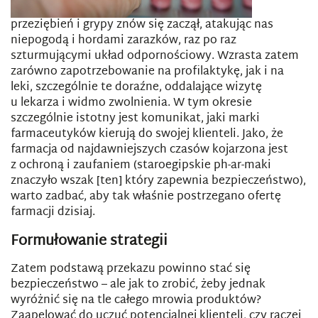
przeziębień i grypy znów się zaczął, atakując nas
niepogodą i hordami zarazków, raz po raz
szturmującymi układ odpornościowy. Wzrasta zatem
zarówno zapotrzebowanie na profilaktykę, jak i na
leki, szczególnie te doraźne, oddalające wizytę
u lekarza i widmo zwolnienia. W tym okresie
szczególnie istotny jest komunikat, jaki marki
farmaceutyków kierują do swojej klienteli. Jako, że
farmacja od najdawniejszych czasów kojarzona jest
z ochroną i zaufaniem (staroegipskie ph-ar-maki
znaczyło wszak [ten] który zapewnia bezpieczeństwo),
warto zadbać, aby tak właśnie postrzegano ofertę
farmacji dzisiaj.
Formułowanie strategii
Zatem podstawą przekazu powinno stać się
bezpieczeństwo – ale jak to zrobić, żeby jednak
wyróżnić się na tle całego mrowia produktów?
Zaapelować do uczuć potencjalnej klienteli, czy raczej